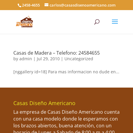
2458-4655
carlos@casasdisenoamericano.com
Casas de Madera – Telefono: 24584655
by
admin
|
Jul 29, 2010
|
Uncategorized
[nggallery id=18] Para mas informacion no dude en...
Casas Diseño Americano
La empresa de Casas Diseño Americano cuenta
con una casa modelo donde le esperamos con
los brazos abiertos, buena atención, con un
horario de Lunes a Sabado de 8:00 a.m a 4:00