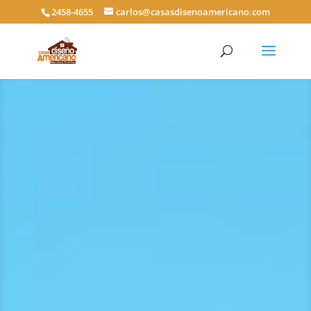
2458-4655
carlos@casasdisenoamericano.com