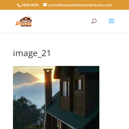
2458-4655
carlos@casasdisenoamericano.com
image_21